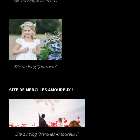
Site du Blog MyFairParty
Site du Blog "joursacré"
SITE DE MERCI LES AMOUREUX !
Site du blog "Merci les Amoureux !"