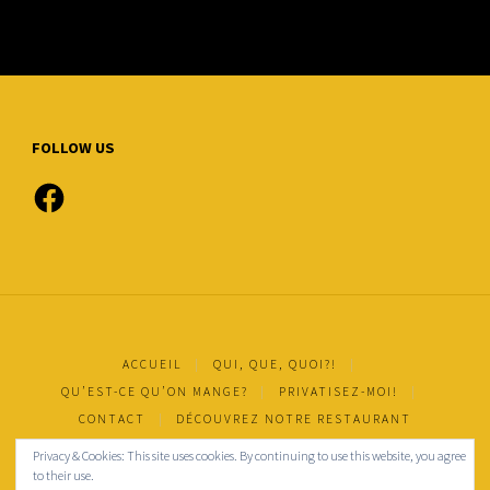
FOLLOW US
Facebook
ACCUEIL
|
QUI, QUE, QUOI?!
|
QU’EST-CE QU’ON MANGE?
|
PRIVATISEZ-MOI!
|
CONTACT
|
DÉCOUVREZ NOTRE RESTAURANT
Privacy & Cookies: This site uses cookies. By continuing to use this website, you agree
Mentions légales
to their use.