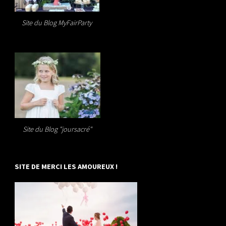
Site du Blog MyFairParty
Site du Blog "joursacré"
SITE DE MERCI LES AMOUREUX !