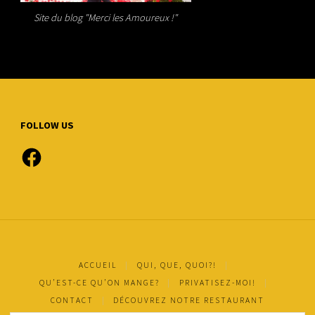
Site du blog "Merci les Amoureux !"
FOLLOW US
Facebook
ACCUEIL
|
QUI, QUE, QUOI?!
|
QU’EST-CE QU’ON MANGE?
|
PRIVATISEZ-MOI!
|
CONTACT
|
DÉCOUVREZ NOTRE RESTAURANT