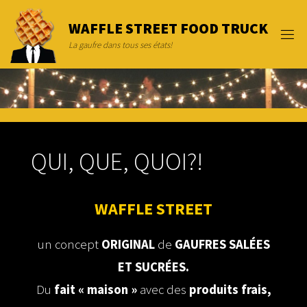
Skip
to
W
A
F
F
L
E
S
T
R
E
E
T
F
O
O
D
T
R
U
C
K
content
La gaufre dans tous ses états!
QUI, QUE, QUOI?!
WAFFLE STREET
un concept
ORIGINAL
de
GAUFRES SALÉES
ET SUCRÉES.
Du
fait « maison »
avec des
produits frais,