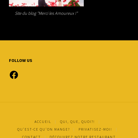
Site du blog "Merci les Amoureux !"
FOLLOW US
Facebook
ACCUEIL
|
QUI, QUE, QUOI?!
|
QU’EST-CE QU’ON MANGE?
|
PRIVATISEZ-MOI!
|
CONTACT
|
DÉCOUVREZ NOTRE RESTAURANT