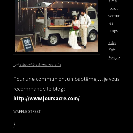
z me
retrou
ver sur
les
blogs :
« My
Fair
Party »
et
« Merci les Amoureux ! »
Pour une communion, un baptême,… je vous
recommande le blog :
http://www.joursacre.com/
WAFFLE STREET
j