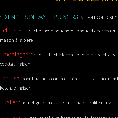
EXEMPLES DE WAFF’ BURGERS
*
(ATTENTION, DISPO
ch’ti
–
:
boeuf
haché
façon bouchère, fondue d’endives (ou 
maison à la bière
montagnard
–
:
boeuf haché façon bouchère, raclette poi
cocktail maison
british
–
:
boeuf haché façon bouchère, cheddar bacon pickl
ketchup maison
italien:
–
poulet grillé, mozzarella, tomate confite maison
provençal