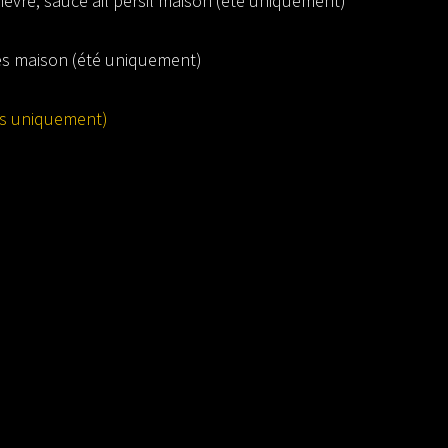
hèvre, sauce ail persil maison (été uniquement)
es maison (été uniquement)
ks uniquement)