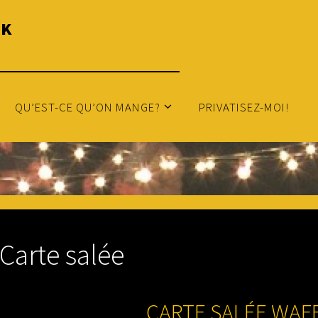
K
QU’EST-CE QU’ON MANGE?
PRIVATISEZ-MOI!
Carte salée
CARTE SALÉE WAF