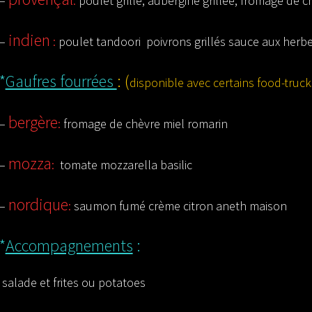
–
:
poulet grillé, aubergine grillée, fromage de c
indien
–
:
poulet tandoori poivrons grillés sauce aux herb
*
Gaufres fourrées
: (
disponible avec certains food-truc
bergère
–
:
fromage de chèvre miel romarin
mozza
–
:
tomate mozzarella basilic
nordique
–
:
saumon fumé crème citron aneth maison
*
Accompagnements
:
salade et
frites ou potatoes