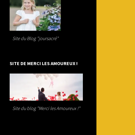
Site du Blog "joursacré"
SITE DE MERCI LES AMOUREUX !
Site du blog "Merci les Amoureux !"