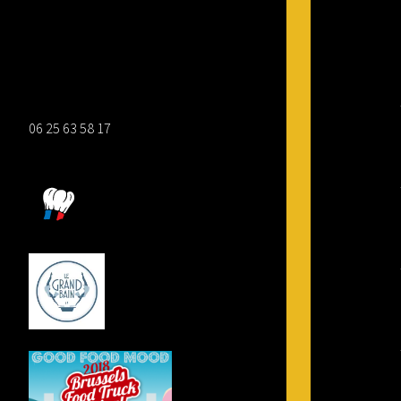
FACEBOOK WAFFLE STREET
06 25 63 58 17
foodtruck@wafflestreet.fr