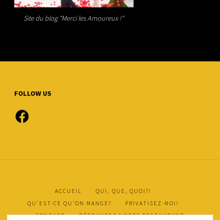
Site du blog "Merci les Amoureux !"
FOLLOW US
Facebook
ACCUEIL
|
QUI, QUE, QUOI?!
|
QU’EST-CE QU’ON MANGE?
|
PRIVATISEZ-MOI!
|
CONTACT
|
DÉCOUVREZ NOTRE RESTAURANT