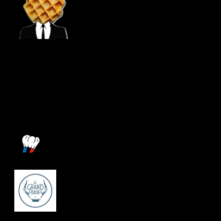
FACEBOOK WAFFLE STREET
06 25 63 58 17
foodtruck@wafflestreet.fr